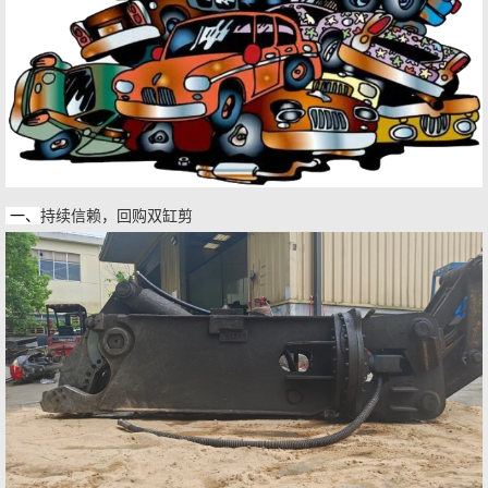
一、
持续信赖，回购双缸剪